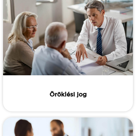
Öröklési jog